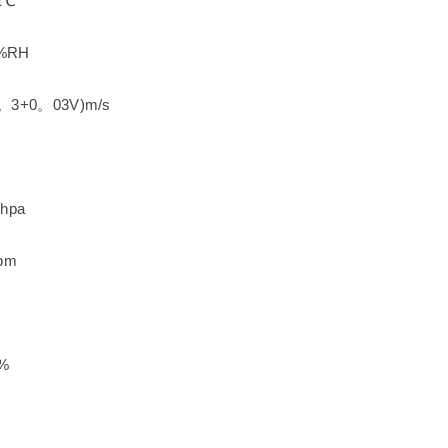
2℃
RH
0。03V)m/s
hpa
pm
%