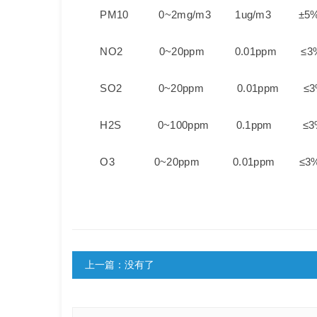
PM10 0~2mg/m3 1ug/m3 ±5
NO2 0~20ppm 0.01ppm ≤3
SO2 0~20ppm 0.01ppm ≤3
H2S 0~100ppm 0.1ppm ≤3
O3 0~20ppm 0.01ppm ≤3
上一篇：没有了